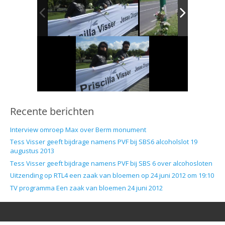
Recente berichten
Interview omroep Max over Berm monument
Tess Visser geeft bijdrage namens PVF bij SBS6 alcoholslot 19
augustus 2013
Tess Visser geeft bijdrage namens PVF bij SBS 6 over alcohosloten
Uitzending op RTL4 een zaak van bloemen op 24 juni 2012 om 19:10
TV programma Een zaak van bloemen 24 juni 2012