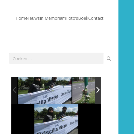
Home
Nieuws
In Memoriam
Foto’s
Boek
Contact
Zoeken
naar: