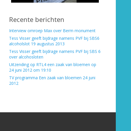
Recente berichten
Interview omroep Max over Berm monument
Tess Visser geeft bijdrage namens PVF bij SBS6
alcoholslot 19 augustus 2013
Tess Visser geeft bijdrage namens PVF bij SBS 6
over alcohosloten
Uitzending op RTL4 een zaak van bloemen op
24 juni 2012 om 19:10
TV programma Een zaak van bloemen 24 juni
2012