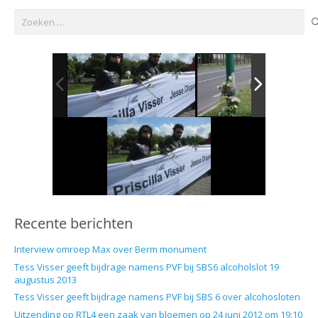
Zoeken
naar:
Recente berichten
Interview omroep Max over Berm monument
Tess Visser geeft bijdrage namens PVF bij SBS6 alcoholslot 19
augustus 2013
Tess Visser geeft bijdrage namens PVF bij SBS 6 over alcohosloten
Uitzending op RTL4 een zaak van bloemen op 24 juni 2012 om 19:10