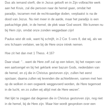
Dus als iemand sterft, die in Jezus gelooft en in Zijn volbrachte werk
aan het Kruis, zal die persoon naar de hemel gaan, omdat het
paradijs, tezamen met de rechtvaardige doden, verplaatst is na de
dood van Jezus. Nu niet meer in de aarde, maar het paradijs is een
parkachtige plek, in de hemel, de plek waar God woont. We kunnen nu
bij Hem zijn, omdat onze zonden weggedaan zijn!
Paulus wist dit ook, want hij schrijft, in 2 Cor. 5 vers 8, dat wij, als we
ons lichaam verlaten, we bij de Here onze intrek nemen.
Hoe zit het dan met 1 Thess. 4:16?
Daar staat: “…want de Here zelf zal op een teken, bij het roepen van
een aartsengel en bij het geklank ener bazuin Gods, nederdalen van
de hemel,
en zij die in Christus gestorven zijn, zullen het eerst
opstaan;
daarna zullen wij levenden die achterbleven, samen met hen
op de wolken in een oogwenk weggevoerd worden, de Here tegemoet
in de lucht, en zo zullen wij altijd met de Here wezen”.
Het lijkt te zeggen dat degenen die in Christus gestorven zijn, nog niet
in de hemel, bij de Here zijn. Maar hier wordt gesproken over een