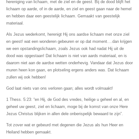
hereniging van lichaam, met de ziel en de geest. Bij de dood blijft het
lichaam op aarde, of in de aarde, en ziel en geest gaan naar de hemel
en hebben daar een geestelijk lichaam. Gemaakt van geestelijk
materiaal.
Als Jezus wederkomt, herenigt Hij ons aardse lichaam met onze ziel
en geest! wat een wonderen gebeuren er op dat moment….dan krijgen
we een opstandingslichaam, zoals Jezus ook had nadat Hij uit de
dood was opgestaan! Dat lichaam is niet van aards materiaal, en is
daarom niet aan de aardse wetten onderhevig. Vandaar dat Jezus door
muren heen kon gaan, en plotseling ergens anders was. Dat lichaam
zullen wij ook hebben!
God laat niets van ons verloren gaan; alles wordt volmaakt!
1 Thess. 5:23: “en Hij, de God des vredes, heilige u geheel en al, en
geheel uw geest, ziel en lichaam, moge bij de komst van onze Here
Jezus Christus blijken in
allen dele
onberispelijk bewaard te zijn”.
Tot zover wat er gebeurd met degenen die Jezus als hun Heer en
Heiland hebben gemaakt.