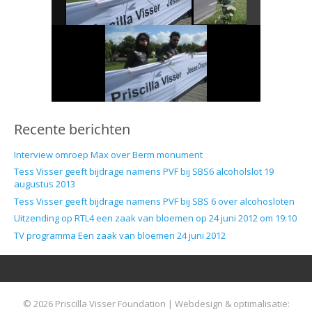
Recente berichten
Interview omroep Max over Berm monument
Tess Visser geeft bijdrage namens PVF bij SBS6 alcoholslot 19
augustus 2013
Tess Visser geeft bijdrage namens PVF bij SBS 6 over alcohosloten
Uitzending op RTL4 een zaak van bloemen op 24 juni 2012 om 19:10
TV programma Een zaak van bloemen 24 juni 2012
© 2026 Priscilla Visser Foundation | Webdesign & optimalisatie: